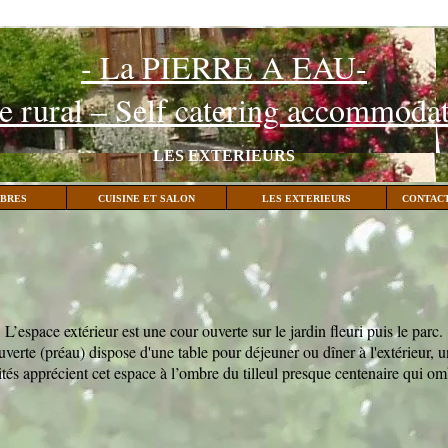
- La PIERRE A EAU-
e rural – Self catering accommoda
LES EXTERIEURS
BRES
CUISINE ET SALON
LES EXTERIEURS
CONTACT
L’espace extérieur est une cour ouverte sur le jardin fleuri puis le parc.
verte (préau) dispose d'une table pour déjeuner ou dîner à l'extérieur, 
ités apprécient cet espace à l’ombre du tilleul presque centenaire qui om